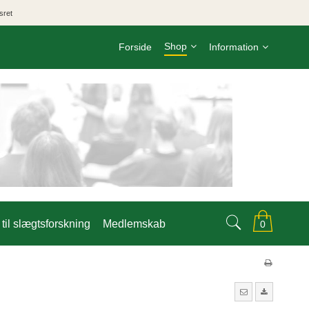
sret
Shop
Forside
Information
til slægtsforskning
Medlemskab
0