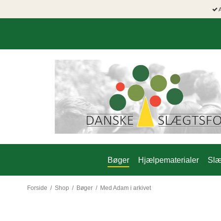
A
Bøger
Hjælpematerialer
Slæ
Forside
/
Shop
/
Bøger
/
Med Adam i arkivet