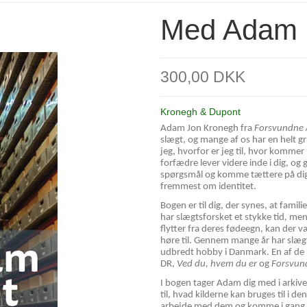
Med Adam i
300,00 DKK
Kronegh & Dupont
Adam Jon Kronegh fra
Forsvundne 
slægt, og mange af os har en helt g
jeg, hvorfor er jeg til, hvor kommer
forfædre lever videre inde i dig, og
spørgsmål og komme tættere på dig 
fremmest om identitet.
Bogen er til dig, der synes, at famil
har slægtsforsket et stykke tid, men
flytter fra deres fødeegn, kan der v
høre til. Gennem mange år har slægt
udbredt hobby i Danmark. En af de m
DR,
Ved du, hvem du er
og
Forsvun
I bogen tager Adam dig med i arkivet 
til, hvad kilderne kan bruges til i d
arbejde med dem og komme i gang me