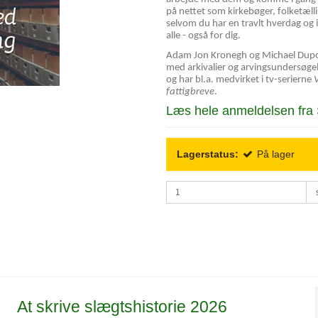
på nettet som kirkebøger, folketæll
selvom du har en travlt hverdag og ik
alle - også for dig.
Adam Jon Kronegh og Michael Dupont
med arkivalier og arvingsundersøge
og har bl.a. medvirket i tv-serierne
fattigbreve
.
Læs hele anmeldelsen fra S
Lagerstatus:
På lager
At skrive slægtshistorie 2026