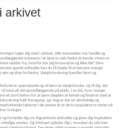
 arkivet
Arvinger
tager dig med i arkivet. Alle mennesker har familie og
rundlæggende interesse i at lære os selv bedre at kende: Hvem er
 mine rødder fra, hvorfor har jeg brune øjne og ikke blå? Dine
 gennem gamle arkivalier kan du få hjælp til at besvare mange
selv og dine forfædre. Slægtsforskning handler først og
iehistorie er spændende og vil lære at slægtsforske, og til dig, der
 vil have alt det grundlæggende på plads. I en tid, hvor mange
ære et stort behov for at lære slægten at kende og finde et sted at
sforskning haft fremgang, og i dag er det en almindelig og
edvirkende faktorer i de senere år er de to populære tv-serier på
dne Arvinger
.
og fortæller dig om Rigsarkivets arkivalier og giver dig inspiration
en virkelige verden. Og Michael vejleder dig i, hvordan du selv kan
d slægtsforskning. Der ligger rigtig mange scannede arkivalier