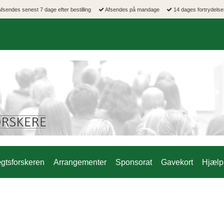
fsendes senest 7 dage efter bestilling
Afsendes på mandage
14 dages fortrydelse
gtsforskeren
Arrangementer
Sponsorat
Gavekort
Hjælp 