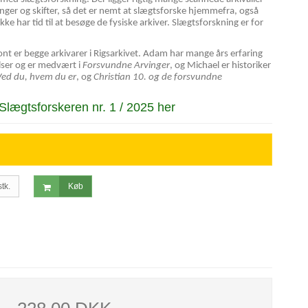
inger og skifter, så det er nemt at slægtsforske hjemmefra, også
ke har tid til at besøge de fysiske arkiver. Slægtsforskning er for
 er begge arkivarer i Rigsarkivet. Adam har mange års erfaring
lser og er medvært i
Forsvundne Arvinger
, og Michael er historiker
Ved du, hvem du er
, og
Christian 10. og de forsvundne
lægtsforskeren nr. 1 / 2025 her
stk.
Køb