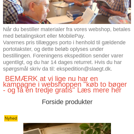
Når du bestiller materialer fra vores webshop, betales
med betalingskort eller MobilePay.
Varernes pris tillægges porto i henhold til gældende
portotakster, og dette beløb oplyses under
bestillingen. Foreningens ekspedition sender varer
ugentligt, og du har 14 dages returret. Hvis du har
spørgsmål skriv da til: ekspedition@slaegt.dk.
BEMÆRK at vi lige nu har en
kampagne i webshoppen "køb to bøger
- og få én tredje gratis"
Læs mere her
Forside produkter
Nyhed