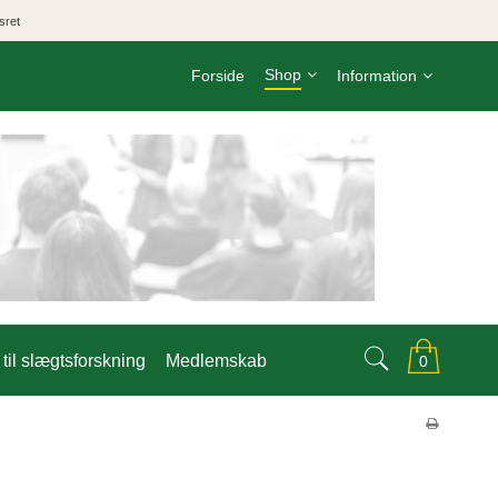
sret
Shop
Forside
Information
til slægtsforskning
Medlemskab
0