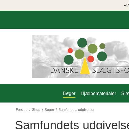
A
Bøger
Hjælpematerialer
Slæ
Forside
/
Shop
/
Bøger
/
Samfundets udgivelser
Samfundets udgivels