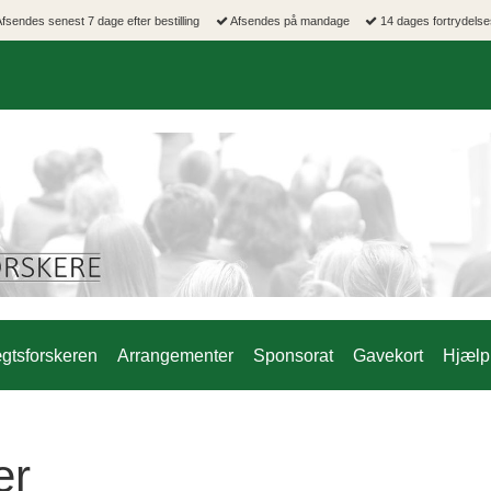
fsendes senest 7 dage efter bestilling
Afsendes på mandage
14 dages fortrydelse
gtsforskeren
Arrangementer
Sponsorat
Gavekort
Hjælp 
er