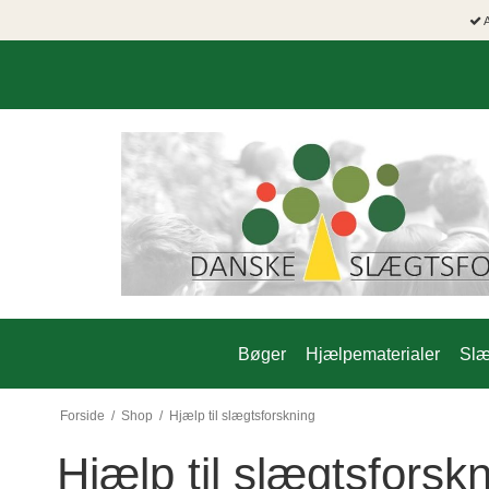
A
Bøger
Hjælpematerialer
Slæ
Forside
/
Shop
/
Hjælp til slægtsforskning
Hjælp til slægtsforsk