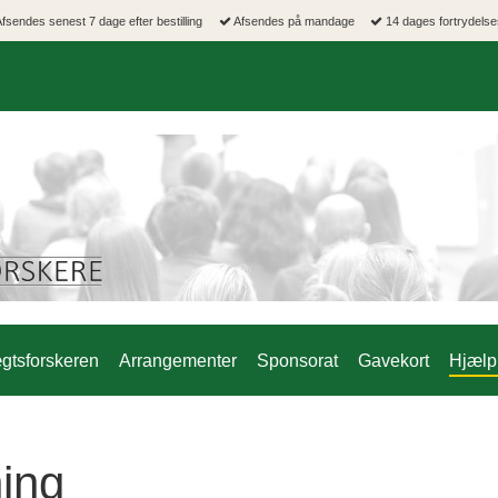
fsendes senest 7 dage efter bestilling
Afsendes på mandage
14 dages fortrydelse
gtsforskeren
Arrangementer
Sponsorat
Gavekort
Hjælp 
ning