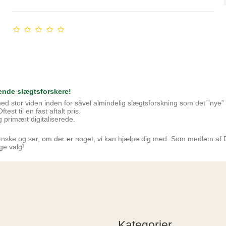
ende slægtsforskere!
d stor viden inden for såvel almindelig slægtsforskning som det ”nye”
t til en fast aftalt pris.
 primært digitaliserede.
gsønske og ser, om der er noget, vi kan hjælpe dig med. Som medlem a
ge valg!
Kategorier