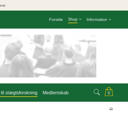
sret
Shop
Forside
Information
til slægtsforskning
Medlemskab
0