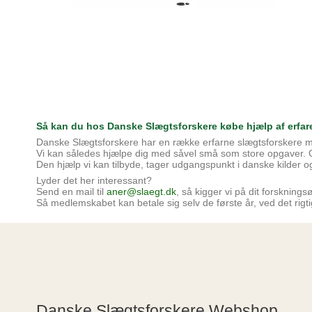
Så kan du hos Danske Slægtsforskere købe hjælp af erfar
Danske Slægtsforskere har en række erfarne slægtsforskere me
Vi kan således hjælpe dig med såvel små som store opgaver. Oftes
Den hjælp vi kan tilbyde, tager udgangspunkt i danske kilder og
Lyder det her interessant?
Send en mail til
aner@slaegt.dk
, så kigger vi på dit forsknin
Så medlemskabet kan betale sig selv de første år, ved det rigti
Danske Slægtsforskere Webshop