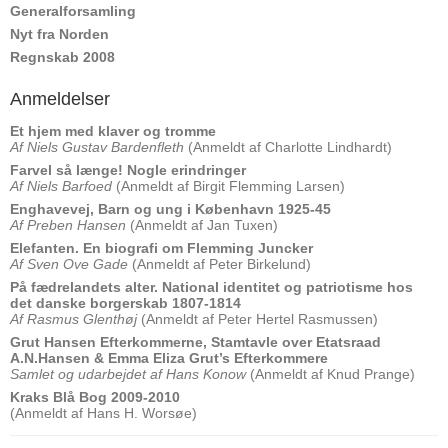
Generalforsamling
Nyt fra Norden
Regnskab 2008
Anmeldelser
Et hjem med klaver og tromme
Af Niels Gustav Bardenfleth
(Anmeldt af Charlotte Lindhardt)
Farvel så længe! Nogle erindringer
Af Niels Barfoed
(Anmeldt af Birgit Flemming Larsen)
Enghavevej, Barn og ung i København 1925-45
Af Preben Hansen
(Anmeldt af Jan Tuxen)
Elefanten. En biografi om Flemming Juncker
Af Sven Ove Gade
(Anmeldt af Peter Birkelund)
På fædrelandets alter. National identitet og patriotisme hos
det danske borgerskab 1807-1814
Af Rasmus Glenthøj
(Anmeldt af Peter Hertel Rasmussen)
Grut Hansen Efterkommerne, Stamtavle over Etatsraad
A.N.Hansen & Emma Eliza Grut’s Efterkommere
Samlet og udarbejdet af Hans Konow
(Anmeldt af Knud Prange)
Kraks Blå Bog 2009-2010
(Anmeldt af Hans H. Worsøe)