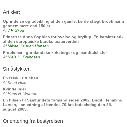
Artikler:
Oprindelse og udvikling af den gamle, lærde slægt Brochmann
gennem mere end 150 år
Af
J.P. Skou
Prinsesse Anna Sophies forlovelse og bryllup. En karakteristik
af den europæiske baroks teaterverden
Af
Mikael Kristian Hansen
Problemer i grønlandske kirkebøger og mandtalslister
Af
Niels H. Frandsen
Småstykker:
En falsk Lüttichau
Af Knud Holm
Kvindelinier
Af Hans H. Worsøe
En hilsen til Samfundets formand siden 2002, Birgit Flemming
Larsen, i anledning af hendes 70-års fødselsdag den 25.
august 2009.
Orientering fra bestyrelsen