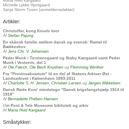
Maria Hvid Kargaard
Michelle Lykke Hjortgaard
Sanja Storm Tuxen (anmelderredaktør)
Artikler:
Christoffer, kong Knuds bror
Af
Stefan Pajung
En skånsk familie mellem dansk og svensk: Ramel til
Bækkeskov
Af
Jens Chr. V. Johansen
Peder Munk i Torstensgaard og Staby Kærgaard samt Peder
Munk i Vesterris, del 1
Af
Ole Færch
,
Ole Bech Knudsen
og
Flemming Winther
Fra "Provinsakvarium" til en del af Statens Arkiver Øst -
Landsarkivet i København 1893-2011
Af
Charlotte S. H. Jensen
,
Christian Larsen
og
Jørgen Mikkelsen
Dansk Røde Kors' mindetegn "Dansk krigsfangehjælp 1914 til
1919"
Af
Bernadette Preben-Hansen
O
m Post & Tele Museums bibliotek og arkiv
Af
Maria Hvid Kargaard
Småstykker: