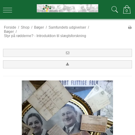
0
Forside
/
Shop
/
Bøger
/
Samfundets udgivelser
/
Bøger
/
Styr på rødderne? - Introduktion til slægtsforskning