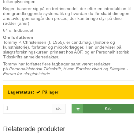
folkeoplysningen.
Bogen baserer sig på en tretrinsmodel, der efter en introduktion til
den grundlæggende systematik og hvordan du får skabt din egen
anetavle, gennemgår den proces, der kan bringe styr på dine
rødder (aner).
64 s. Indbundet.
Om forfatteren
Tommy P. Christensen (f. 1955), er cand.mag. (historie og
kunsthistorie), forfatter og mikroforlægger. Han underviser på
slægtsforskningskurser, primært hos AOF, og er Personalhistorisk
Tidsskrifts anmelderredaktør.
Tommy har forfattet flere fagbøger samt været redaktør
på
Personalhistorisk Tidsskrift, Hvem Forsker Hvad
og
Slægten -
Forum for slægtshistorie.
Lagerstatus:
På lager
stk.
Køb
Relaterede produkter