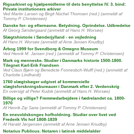
Rigsarkivet og hjælpemidlerne til dets benyttelse IV. 3. bind:
Private institutioners arkiver
Ved Martin Larsen og Birgit Nüchel Thomsen (red.) (anmeldt af
Tommy P. Christensen)
Danske for- og efternavne. Betydning. Oprindelse. Udbredelse
Af Georg Søndergaard (anmeldt af Hans H. Worsøe)
Slægtshistorie i Sønderjylland - en vejledning
Af Hans H. Worsøe (anmeldt af Arne Jensen Knudby)
Årbog 1999 for Svendborg & Omegns Museum
Ved Henrik M. Jansen (red.) (anmeldt af Tommy P. Christensen)
Mark og menneske. Studier i Danmarks historie 1500-1800.
Tilegnet Karl-Erik Frandsen
Ved Claus Bjørn og Benedicte Fonnesbch-Wulff (red.) (anmeldt af
Charlotte Lindhardt)
1760 slægtsbøger udgivet af kommercielle
slægtsforskningsbureauer i Danmark efter 2. Verdenskrig
En oversigt af Peter Kudsk (anmeldt af Hans H. Worsøe)
Billige og villige? Fremmedarbejdere i fædrelandet ca. 1800-
1970
Af Henrik Zip Sane (anmeldt af Tommy P. Christensen)
En enevoldskonges hofholdning. Studier over livet ved
Frederik VIs hof 1808-1839
Af Harald Jørgensen (anmeldt af Arne Jensen Knudby)
Notarius Publicus. Notaren i latinsk middelalder