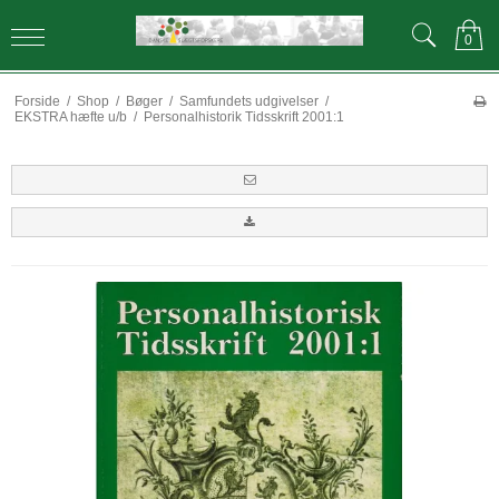
0
Forside
/
Shop
/
Bøger
/
Samfundets udgivelser
/
EKSTRA hæfte u/b
/
Personalhistorik Tidsskrift 2001:1