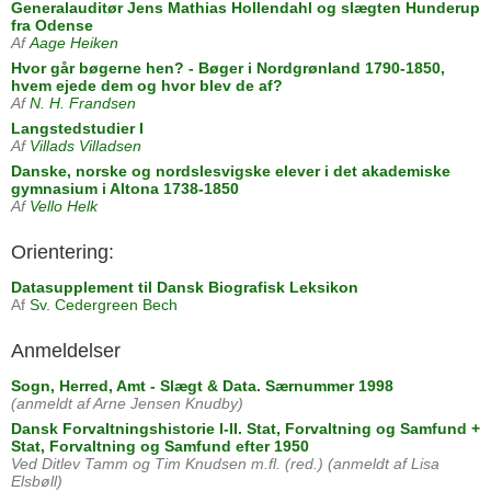
Generalauditør Jens Mathias Hollendahl og slægten Hunderup
fra Odense
Af
Aage Heiken
Hvor går bøgerne hen? - Bøger i Nordgrønland 1790-1850,
hvem ejede dem og hvor blev de af?
Af
N. H. Frandsen
Langstedstudier I
Af
Villads Villadsen
Danske, norske og nordslesvigske elever i det akademiske
gymnasium i Altona 1738-1850
Af
Vello Helk
Orientering:
Datasupplement til Dansk Biografisk Leksikon
Af
Sv. Cedergreen Bech
Anmeldelser
Sogn, Herred, Amt - Slægt & Data. Særnummer 1998
(anmeldt af Arne Jensen Knudby)
Dansk Forvaltningshistorie I-II. Stat, Forvaltning og Samfund +
Stat, Forvaltning og Samfund efter 1950
Ved Ditlev Tamm og Tim Knudsen m.fl. (red.) (anmeldt af Lisa
Elsbøll)