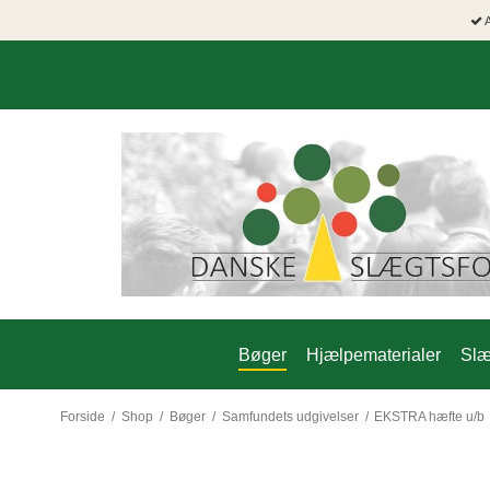
A
Bøger
Hjælpematerialer
Slæ
Forside
/
Shop
/
Bøger
/
Samfundets udgivelser
/
EKSTRA hæfte u/b