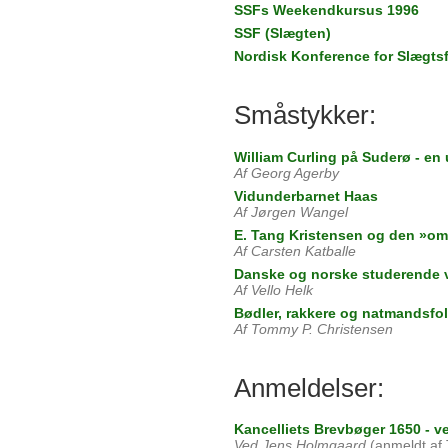
SSFs Weekendkursus 1996
SSF (Slægten)
Nordisk Konference for Slægtsf
Småstykker:
William Curling på Suderø - en 
Af Georg Agerby
Vidunderbarnet Haas
Af Jørgen Wangel
E. Tang Kristensen og den »o
Af Carsten Katballe
Danske og norske studerende ve
Af Vello Helk
Bødler, rakkere og natmandsfolk -
Af Tommy P. Christensen
Anmeldelser:
Kancelliets Brevbøger 1650 - 
Ved Jens Holmgaard
(anmeldt af