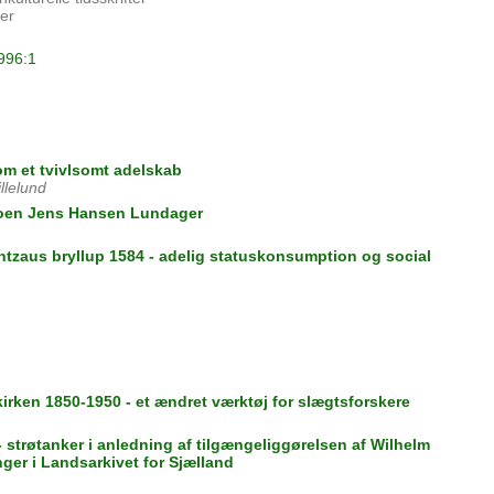
ler
1996:1
om et tvivlsomt adelskab
llelund
boen Jens Hansen Lundager
tzaus bryllup 1584 - adelig statuskonsumption og social
rken 1850-1950 - et ændret værktøj for slægtsforskere
 strøtanker i anledning af tilgængeliggørelsen af Wilhelm
ger i Landsarkivet for Sjælland