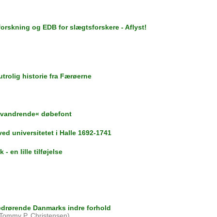
orskning og EDB for slægtsforskere - Aflyst!
utrolig historie fra Færøerne
mvandrende« døbefont
d universitetet i Halle 1692-1741
 en lille tilføjelse
vedrørende Danmarks indre forhold
 Tommy P. Christensen)