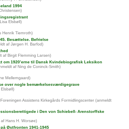
neland 1994
hristensen)
ningsregistrant
Lisa Elsbøll)
s Henrik Tiemroth)
945. Besættelse. Befrielse
dt af Jørgen H. Barfod)
ighed
 af Birgit Flemming Larsen)
ekt om 1920’erne til Dansk Kvindebiografisk Leksikon
nmeldt af Ning de Coninck-Smith)
gne Mellemgaard)
lse over nogle bemærkelsesværdigegrave
Elsbøll)
 Foreningen Assistens Kirkegårds Formidlingscenter (anmeldt
sionsberettigede i Den von Schiebell- Arenstorffske
 af Hans H. Worsøe)
 på Østfronten 1941-1945