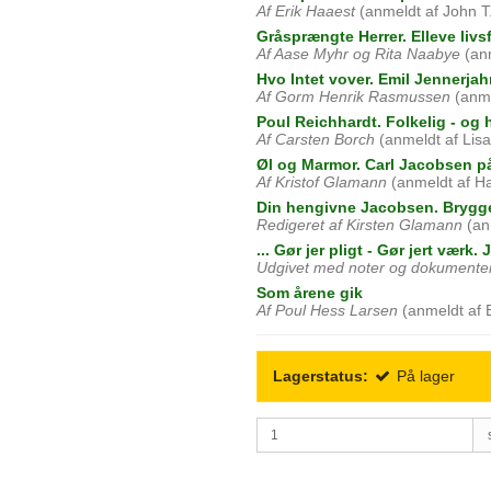
Af Erik Haaest
(anmeldt af John T
Gråsprængte Herrer. Elleve livs
Af Aase Myhr og Rita Naabye
(anm
Hvo Intet vover. Emil Jennerja
Af Gorm Henrik Rasmussen
(anme
Poul Reichhardt. Folkelig - og h
Af Carsten Borch
(anmeldt af Lisa
Øl og Marmor. Carl Jacobsen p
Af Kristof Glamann
(anmeldt af H
Din hengivne Jacobsen. Brygger
Redigeret af Kirsten Glamann
(an
... Gør jer pligt - Gør jert væ
Udgivet med noter og dokumenter
Som årene gik
Af Poul Hess Larsen
(anmeldt af 
Lagerstatus:
På lager