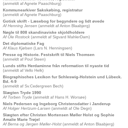
(anmeldt af Agnete Paaschburg)
Kommunearkiver Sakskøbing, registratur
(anmeldt af Agnete Paaschburg)
Gotisk skrift - Læsebog for begyndere og lidt øvede
Af Henning Jensen
(anmeldt af Anton Blaabjerg)
Nøgle til 808 skandinaviske skjoldholdere
Af Ole Rostock
(anmeldt af Sigvard MahlerDam)
Det diplomatiske Fag
Af Klaus Kjølsen
(Lars N. Henningsen)
Presse og Historie. Festskrift til Niels Thomsen
(anmeldt af Poul Steen)
Lunds stifts Herdaminne från reformation til nyaste tid
(anmeldt af Vello Helk)
Biographisches Lexikon fur Schleswig-Holstein und Lübeck.
Bd. 4-9
(anmeldt af Sv.Cedergreen Bech)
Slægten Tryde 1990
Af Torben Tryde
(anmeldt af Hans H. Worsøe)
Niels Pedersen og Ingeborg Christensdatter i Janderup
Af Holger Hertzum-Larsen
(anmeldt af Ole Degn)
Slægten efter Christen Mortensen Møller Holst og Sophie
Amalie Marie Trøjel
Af Berna og Jørgen Møller-Holst
(anmeldt af Anton Blaabjerg)