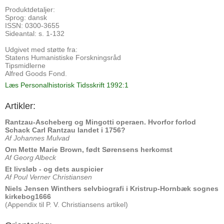
Produktdetaljer:
Sprog: dansk
ISSN: 0300-3655
Sideantal: s. 1-132
Udgivet med støtte fra:
Statens Humanistiske Forskningsråd
Tipsmidlerne
Alfred Goods Fond.
Læs Personalhistorisk Tidsskrift 1992:1
Artikler:
Rantzau-Ascheberg og Mingotti operaen. Hvorfor forlod
Schack Carl Rantzau landet i 1756?
Af Johannes Mulvad
Om Mette Marie Brown, født Sørensens herkomst
Af Georg Albeck
Et livsløb - og dets auspicier
Af Poul Verner Christiansen
Niels Jensen Winthers selvbiografi i Kristrup-Hornbæk sognes
kirkebog1666
(Appendix til P. V. Christiansens artikel)