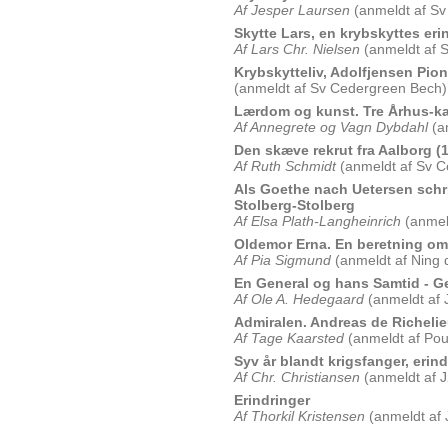
Af Jesper Laursen
(anmeldt af Sv
Skytte Lars, en krybskyttes eri
Af Lars Chr. Nielsen
(anmeldt af 
Krybskytteliv, Adolfjensen Pion
(anmeldt af Sv Cedergreen Bech)
Lærdom og kunst. Tre Århus-kar
Af Annegrete og Vagn Dybdahl
(an
Den skæve rekrut fra Aalborg (
Af Ruth Schmidt
(anmeldt af Sv C
Als Goethe nach Uetersen schr
Stolberg-Stolberg
Af Elsa Plath-Langheinrich
(anmel
Oldemor Erna. En beretning om
Af Pia Sigmund
(anmeldt af Ning 
En General og hans Samtid - G
Af Ole A. Hedegaard
(anmeldt af
Admiralen. Andreas de Richeli
Af Tage Kaarsted
(anmeldt af Pou
Syv år blandt krigsfanger, erin
Af Chr. Christiansen
(anmeldt af J
Erindringer
Af Thorkil Kristensen
(anmeldt af 