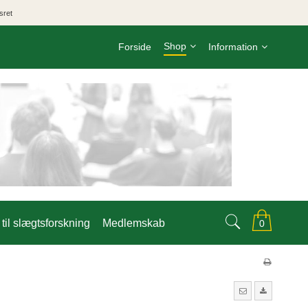
sret
Shop
Forside
Information
til slægtsforskning
Medlemskab
0