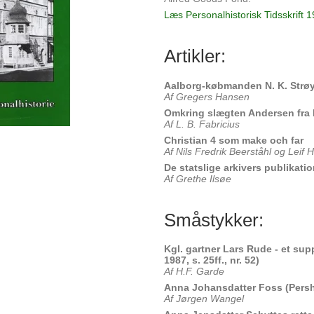
Læs Personalhistorisk Tidsskrift 
Artikler:
Aalborg-købmanden N. K. Strøy
Af Gregers Hansen
Omkring slægten Andersen fra
Af L. B. Fabricius
Christian 4 som make och far
Af Nils Fredrik Beerståhl og Leif
De statslige arkivers publikati
Af Grethe Ilsøe
Småstykker:
Kgl. gartner Lars Rude - et sup
1987, s. 25ff., nr. 52)
Af H.F. Garde
Anna Johansdatter Foss (Persh.
Af Jørgen Wangel