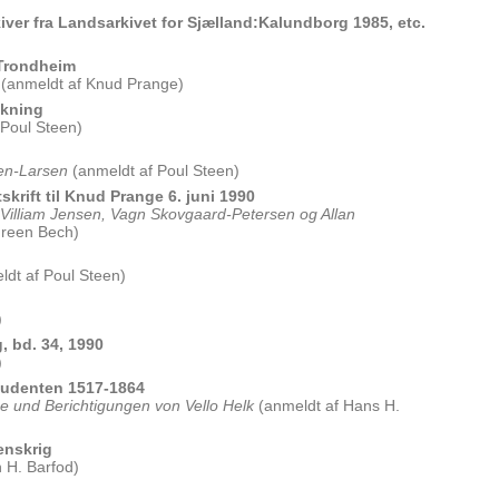
ver fra Landsarkivet for Sjælland:Kalundborg 1985, etc.
i Trondheim
(anmeldt af Knud Prange)
skning
 Poul Steen)
sen-Larsen
(anmeldt af Poul Steen)
tskrift til Knud Prange 6. juni 1990
Villiam Jensen, Vagn Skovgaard-Petersen og Allan
green Bech)
dt af Poul Steen)
)
, bd. 34, 1990
)
tudenten 1517-1864
e und Berichtigungen von Vello Helk
(anmeldt af Hans H.
enskrig
 H. Barfod)