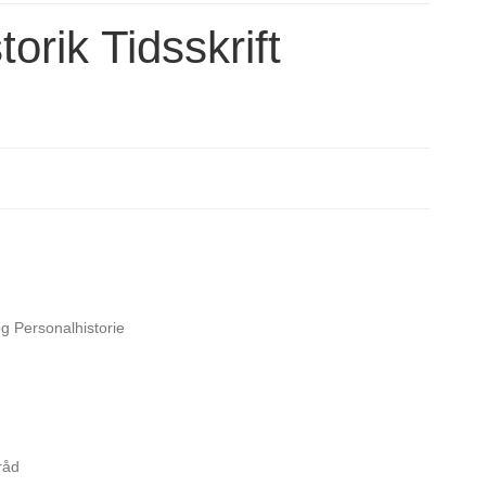
orik Tidsskrift
g Personalhistorie
råd