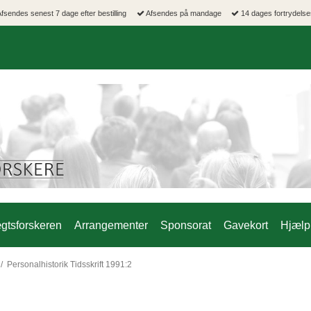
fsendes senest 7 dage efter bestilling
Afsendes på mandage
14 dages fortrydelse
gtsforskeren
Arrangementer
Sponsorat
Gavekort
Hjælp 
/
Personalhistorik Tidsskrift 1991:2