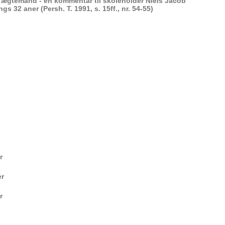
 ægtemand - en kommentar til skoleholder Niels Jacob
gs 32 aner (Persh. T. 1991, s. 15ff., nr. 54-55)
r
er
r