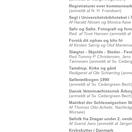
Registraturer over kommunearki
(anmeldt af N. H. Frandsen)
Segl i Universitetsbiblioteket 
Af Harald Nissen og Monica Aase
Sølv og Salte. Fotografi og for
Red. af Tove Hansen
(anmeldt af
Forstå dit ophav og bliv fri
Af Kirsten Sørrig og Oluf Marten
Slægter - Skjolde - Steder - Fes
Red.Tommy P. Christensen, Jens 
Tønnesen
(anmeldt af Sv. Ceder
Tamdrup. Kirke og gård
Redigeret af Ole Schiørring
(anmel
Søllerødbogen 1990
(anmeldt af Sv. Cedergreen Bech
Dansk Veterinærhistorisk Årbog
(anmeldt af Sv. Cedergreen Bech
Matrikel der Schleswigschen S
Af Thomas Otto Achelis. Nachträg
Worsøe)
Søfolk fra Dragør under 2. verd
Af Svend Jans
(anmeldt af Jørgen
Krybskytter i Danmark