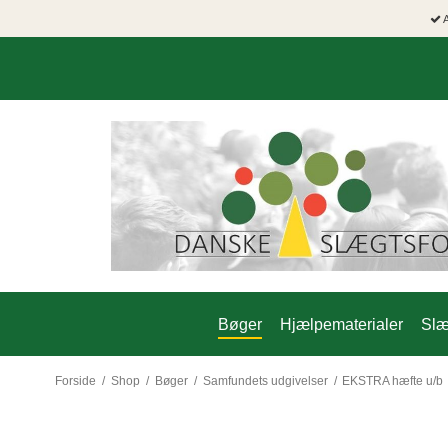
A
Bøger
Hjælpematerialer
Slæ
Forside
/
Shop
/
Bøger
/
Samfundets udgivelser
/
EKSTRA hæfte u/b