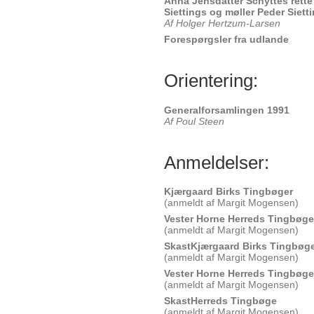
Anna Jensdatter Schyttes rette
Siettings og møller Peder Siettin
Af Holger Hertzum-Larsen
Forespørgsler fra udlande
Orientering:
Generalforsamlingen 1991
Af Poul Steen
Anmeldelser:
Kjærgaard Birks Tingbøger
(anmeldt af Margit Mogensen)
Vester Horne Herreds Tingbøge
(anmeldt af Margit Mogensen)
SkastKjærgaard Birks Tingbøg
(anmeldt af Margit Mogensen)
Vester Horne Herreds Tingbøge
(anmeldt af Margit Mogensen)
SkastHerreds Tingbøge
(anmeldt af Margit Mogensen)