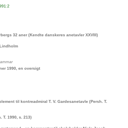
1991:2
bergs 32 aner (Kendte danskeres anetavler XXVIII)
 Lindholm
 Hammar
oner 1990, en oversigt
plement til kontreadmiral T. V. Gardesanetavle (Persh. T.
 T. 1990, s. 213)