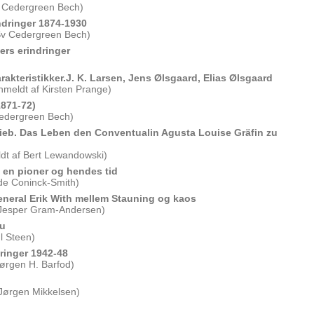
 Cedergreen Bech)
ndringer 1874-1930
Sv Cedergreen Bech)
ers erindringer
akteristikker.J. K. Larsen, Jens Ølsgaard, Elias Ølsgaard
meldt af Kirsten Prange)
1871-72)
edergreen Bech)
ieb. Das Leben den Conventualin Agusta Louise Gräfin zu
dt af Bert Lewandowski)
 en pioner og hendes tid
de Coninck-Smith)
eneral Erik With mellem Stauning og kaos
 Jesper Gram-Andersen)
eu
l Steen)
dringer 1942-48
ørgen H. Barfod)
Jørgen Mikkelsen)