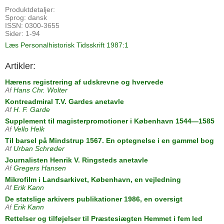
Produktdetaljer:
Sprog: dansk
ISSN: 0300-3655
Sider: 1-94
Læs Personalhistorisk Tidsskrift 1987:1
Artikler:
Hærens registrering af udskrevne og hvervede
Af
Hans Chr. Wolter
Kontreadmiral T.V. Gardes anetavle
Af
H. F. Garde
Supplement til magisterpromotioner i København 1544—1585
Af
Vello Helk
Til barsel på Mindstrup 1567. En optegnelse i en gammel bog
Af
Urban Schrøder
Journalisten Henrik V. Ringsteds anetavle
Af
Gregers Hansen
Mikrofilm i Landsarkivet, København, en vejledning
Af
Erik Kann
De statslige arkivers publikationer 1986, en oversigt
Af
Erik Kann
Rettelser og tilføjelser til Præstesiægten Hemmet i fem led