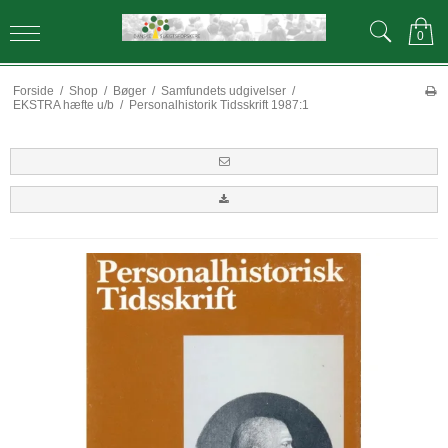
0
Forside
/
Shop
/
Bøger
/
Samfundets udgivelser
/
EKSTRA hæfte u/b
/
Personalhistorik Tidsskrift 1987:1