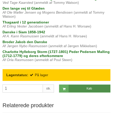
Ved Tage Kaarsted
(anmeldt af Tommy Watson)
Den lange vej til Glæden
Af Ole Møller Jensen og Mogens Bendixsen
(anmeldt af Tommy
Watson)
Thagaard i 12 generationer
Af Erling Vester Jacobsen
(anmeldt af Hans H. Worsøe)
Danske i Siam 1858-1942
Af A. Kann Rasmussen
(anmeldt af Hans H. Worsøe)
Broder Jakob den Danske
Af Jørgen Nybo Rasmussen
(anmeldt af Jørgen Mikkelsen)
Charlotte Hylleborg Storm (1727-1801) Peder Pedersen Malling
(1712-1779) og deres efterkommere
Af Orla Rasmussen
(anmeldt af Poul Steen)
Lagerstatus:
På lager
stk.
Køb
Relaterede produkter