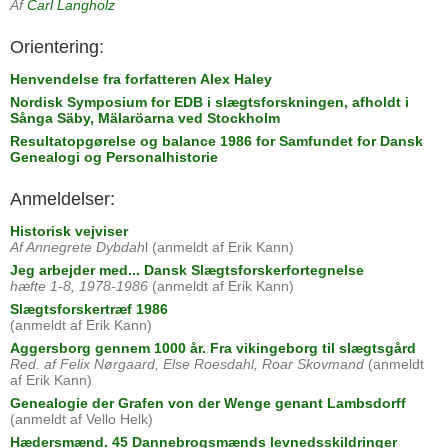
Af
Carl Langholz
Orientering:
Henvendelse fra forfatteren Alex Haley
Nordisk Symposium for EDB i slægtsforskningen, afholdt i
Sånga Säby, Mälaröarna ved Stockholm
Resultatopgørelse og balance 1986 for Samfundet for Dansk
Genealogi og Personalhistorie
Anmeldelser:
Historisk vejviser
Af Annegrete Dybdah
l (anmeldt af Erik Kann)
Jeg arbejder med... Dansk Slægtsforskerfortegnelse
hæfte 1-8, 1978-1986
(anmeldt af Erik Kann)
Slægtsforskertræf 1986
(anmeldt af Erik Kann)
Aggersborg gennem 1000 år. Fra vikingeborg til slægtsgård
Red. af Felix Nørgaard, Else Roesdahl, Roar Skovmand
(anmeldt
af Erik Kann)
Genealogie der Grafen von der Wenge genant Lambsdorff
(anmeldt af Vello Helk)
Hædersmænd. 45 Dannebrogsmænds levnedsskildringer