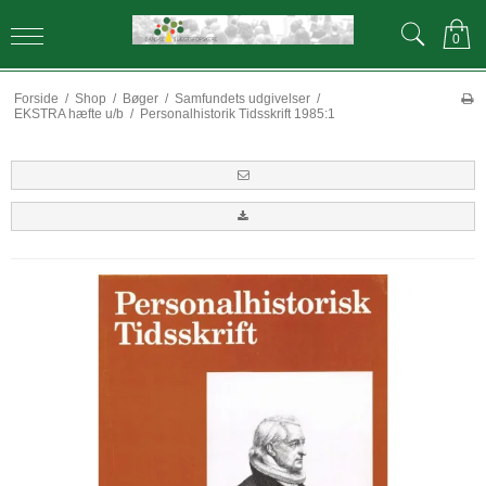
0
Forside
/
Shop
/
Bøger
/
Samfundets udgivelser
/
EKSTRA hæfte u/b
/
Personalhistorik Tidsskrift 1985:1