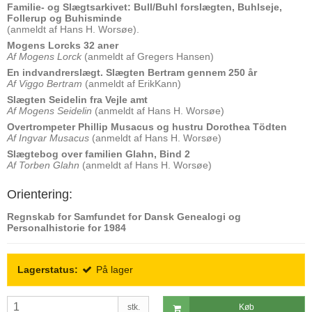
Familie- og Slægtsarkivet: Bull/Buhl forslægten, Buhlseje,
Follerup og Buhisminde
(anmeldt af Hans H. Worsøe).
Mogens Lorcks 32 aner
Af Mogens Lorck
(anmeldt af Gregers Hansen)
En indvandrerslægt. Slægten Bertram gennem 250 år
Af Viggo Bertram
(anmeldt af ErikKann)
Slægten Seidelin fra Vejle amt
Af Mogens Seidelin
(anmeldt af Hans H. Worsøe)
Overtrompeter Phillip Musacus og hustru Dorothea Tödten
Af Ingvar Musacus
(anmeldt af Hans H. Worsøe)
Slægtebog over familien Glahn, Bind 2
Af Torben Glahn
(anmeldt af Hans H. Worsøe)
Orientering:
Regnskab for Samfundet for Dansk Genealogi og
Personalhistorie for 1984
Lagerstatus:
På lager
stk.
Køb