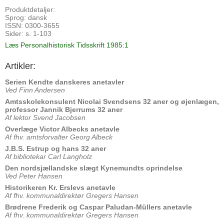
Produktdetaljer:
Sprog: dansk
ISSN: 0300-3655
Sider: s. 1-103
Læs Personalhistorisk Tidsskrift 1985:1
Artikler:
Serien Kendte danskeres anetavler
Ved Finn Andersen
Amtsskolekonsulent Nicolai Svendsens 32 aner og øjenlægen,
professor Jannik Bjerrums 32 aner
Af lektor Svend Jacobsen
Overlæge Victor Albecks anetavle
Af fhv. amtsforvalter Georg Albeck
J.B.S. Estrup og hans 32 aner
Af bibliotekar Carl Langholz
Den nordsjællandske slægt Kynemundts oprindelse
Ved Peter Hansen
Historikeren Kr. Erslevs anetavle
Af fhv. kommunaldirektør Gregers Hansen
Brødrene Frederik og Caspar Paludan-Müllers anetavle
Af fhv. kommunaldirektør Gregers Hansen